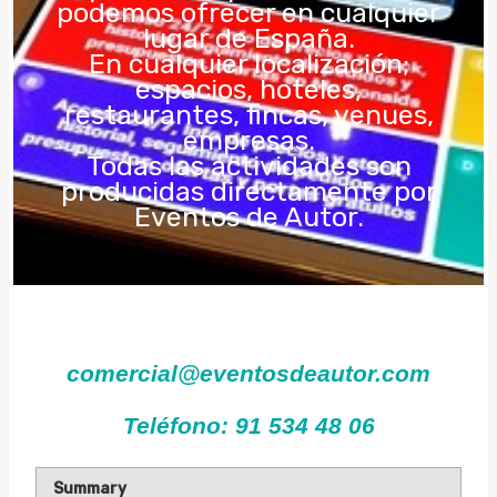
podemos ofrecer en cualquier
lugar de España.
En cualquier localización;
espacios, hoteles,
restaurantes, fincas, venues,
empresas.
Todas las actividades son
producidas directamente por
Eventos de Autor.
comercial@eventosdeautor.com
Teléfono: 91 534 48 06
Summary