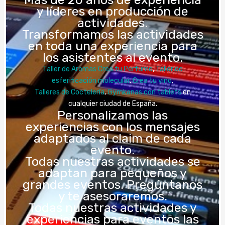
y líderes en producción de
actividades.
Transformamos las actividades
en toda una experiencia para
los asistentes al evento.
Taller de Aromas Crea tu Perfume
,
Taller de
esferificación molecular
,
Crea tu vino
,
Talleres de Coctelería
,
Gymkanas con tablets
en
cualquier ciudad de España.
Personalizamos las
experiencias con los mensajes
adaptados al claim de cada
evento.
Todas nuestras actividades se
adaptan para pequeños y
grandes eventos. Pregúntanos
y te asesoraremos.
Todas nuestras actividades y
experiencias para eventos las