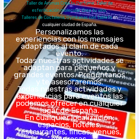
Taller de Aromas Crea tu Perfume
,
Taller de
esferificación molecular
,
Crea tu vino
,
Talleres de Coctelería
,
Gymkanas con tablets
en
cualquier ciudad de España.
Personalizamos las
experiencias con los mensajes
adaptados al claim de cada
evento.
Todas nuestras actividades se
adaptan para pequeños y
grandes eventos. Pregúntanos
y te asesoraremos.
Todas nuestras actividades y
experiencias para eventos las
podemos ofrecer en cualquier
lugar de España.
En cualquier localización;
espacios, hoteles,
restaurantes, fincas, venues,
empresas.